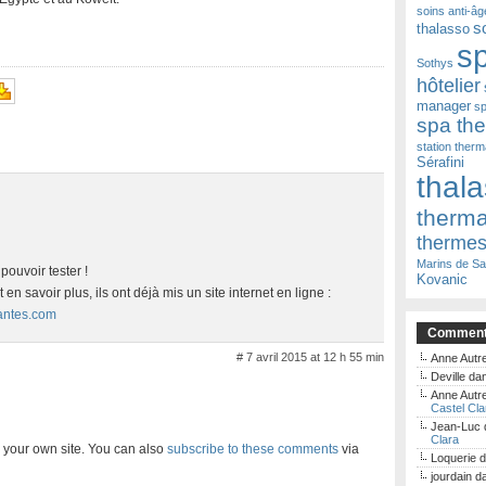
soins anti-âg
s
thalasso
s
Sothys
hôtelier
manager
sp
spa th
station therm
Sérafini
thal
therm
therme
Marins de Sa
 pouvoir tester !
Kovanic
 en savoir plus, ils ont déjà mis un site internet en ligne :
antes.com
Commenta
# 7 avril 2015 at 12 h 55 min
Anne Autre
Deville
da
Anne Autre
Castel Cla
Jean-Luc
Clara
 your own site. You can also
subscribe to these comments
via
Loquerie
d
jourdain
d