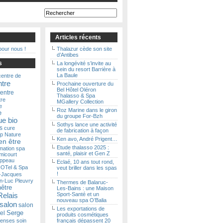
Articles récents
pour nous !
Thalazur cède son site
d’Antibes
s
La longévité s’invite au
sein du resort Barrière à
La Baule
centre de
ntre
Prochaine ouverture du
Bel Hôtel Oléron
entre
Thalasso & Spa
tre
MGallery Collection
e
Roz Marine dans le giron
e
du groupe For-Bzh
e bio
Sothys lance une activité
s
cure
de fabrication à façon
p Nature
Ken avo, André Prigent…
en être
Etude thalasso 2025 :
mation spa
santé, plaisir et Gen Z
micourt
ippeau
Eclaé, 10 ans tout rond,
OTel & Spa
veut briller dans les spas
!
-Jacques
n-Luc Pleuvry
Thermes de Balaruc-
nêtre
Les-Bains : une Maison
Relais
Sport-Santé et un
nouveau spa O’Balia
salon
salon
Les exportations de
Serge
el
produits cosmétiques
Senses
soin
français dépassent 20