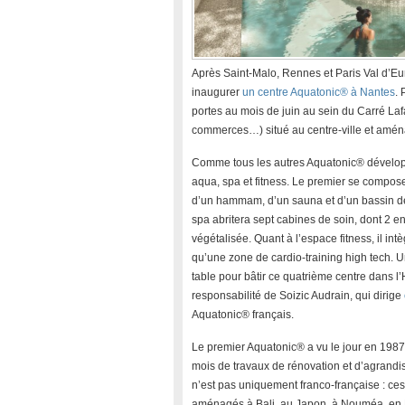
Après Saint-Malo, Rennes et Paris Val d’E
inaugurer
un centre Aquatonic® à Nantes
. 
portes au mois de juin au sein du Carré La
commerces…) situé au centre-ville et amé
Comme tous les autres Aquatonic® développés
aqua, spa et fitness. Le premier se compos
d’un hammam, d’un sauna et d’un bassin de
spa abritera sept cabines de soin, dont 2 
végétalisée. Quant à l’espace fitness, il in
qu’une zone de cardio-training high tech. U
table pour bâtir ce quatrième centre dans l
responsabilité de Soizic Audrain, qui dirige
Aquatonic® français.
Le premier Aquatonic® a vu le jour en 1987 à
mois de travaux de rénovation et d’agrand
n’est pas uniquement franco-française : ce
aménagés à Bali, au Japon, à Nouméa, en 