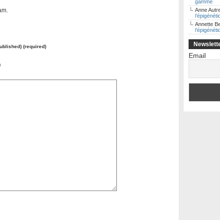
gamme
am.
Anne Autre
l’épigénét
Annette B
l’épigénét
Newslett
published) (required)
Email
)