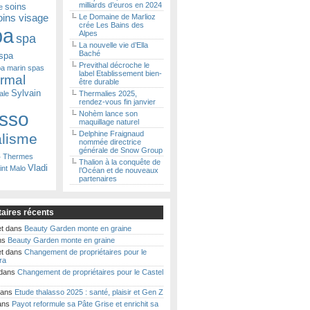
milliards d’euros en 2024
soins
e
oins visage
Le Domaine de Marlioz
crée Les Bains des
pa
Alpes
spa
La nouvelle vie d’Ella
Baché
spa
Previthal décroche le
a marin
spas
label Etablissement bien-
ermal
être durable
Sylvain
ale
Thermalies 2025,
rendez-vous fin janvier
asso
Nohèm lance son
maquillage naturel
Delphine Fraignaud
alisme
nommée directrice
générale de Snow Group
s
Thermes
Thalion à la conquête de
Vladi
int Malo
l’Océan et de nouveaux
partenaires
ires récents
t
dans
Beauty Garden monte en graine
ns
Beauty Garden monte en graine
t
dans
Changement de propriétaires pour le
ra
dans
Changement de propriétaires pour le Castel
ans
Etude thalasso 2025 : santé, plaisir et Gen Z
ans
Payot reformule sa Pâte Grise et enrichit sa