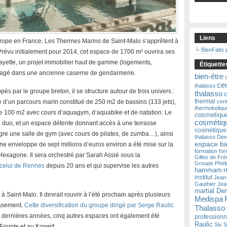
Liens
urope en France, Les Thermes Marins de Saint-Malo s’apprêtent à
BienFaits 
Prévu initialement pour 2014, cet espace de 1700 m² ouvrira ses
fayette, un projet immobilier haut de gamme (logements,
Étiquette
nagé dans une ancienne caserne de gendarmerie.
bien-être
ce
thalasso
 par le groupe breton, il se structure autour de trois univers :
thalasso
c
thermal
e d’un parcours marin constitué de 250 m2 de bassins (133 jets),
cen
thermoludiqu
 100 m2 avec cours d’aquagym, d’aquabike et de natation. Le
cosmetiqu
cosmétiqu
en duo, et un espace détente donnant accès à une terrasse
cosmétique
tègre une salle de gym (avec cours de pilates, de zumba…), ainsi
thalasso
Dee
espace bi
ne enveloppe de sept millions d’euros environ a été mise sur la
formation
for
’Hexagone. Il sera orchestré par Sarah Assié sous la
Gilles de Fré
Groupe Phel
celui de Rennes
depuis 20 ans et qui supervise les autres
hammam
H
institut
Jean
Gauthier
Jea
martial De
 Saint-Malo. Il devrait rouvrir à l’été prochain après plusieurs
Medispa
issement.
Cette diversification du groupe dirigé par Serge Raulic
Thalasso
s dernières années, cinq autres espaces ont également été
professionn
Raulic
Six 
Egypte et au Koweït.