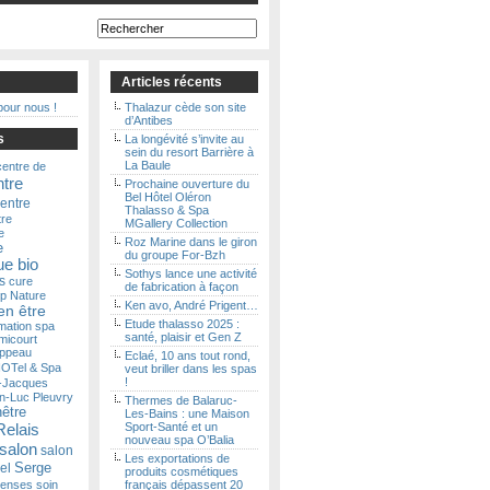
Articles récents
pour nous !
Thalazur cède son site
d’Antibes
s
La longévité s’invite au
sein du resort Barrière à
La Baule
centre de
ntre
Prochaine ouverture du
Bel Hôtel Oléron
entre
Thalasso & Spa
tre
MGallery Collection
e
Roz Marine dans le giron
e
du groupe For-Bzh
e bio
Sothys lance une activité
s
cure
de fabrication à façon
p Nature
Ken avo, André Prigent…
en être
Etude thalasso 2025 :
mation spa
santé, plaisir et Gen Z
micourt
ippeau
Eclaé, 10 ans tout rond,
OTel & Spa
veut briller dans les spas
!
-Jacques
n-Luc Pleuvry
Thermes de Balaruc-
nêtre
Les-Bains : une Maison
Relais
Sport-Santé et un
nouveau spa O’Balia
salon
salon
Les exportations de
Serge
el
produits cosmétiques
Senses
soin
français dépassent 20