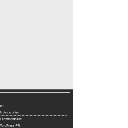
ion
des articles
S
s commentaires
 WordPress-FR