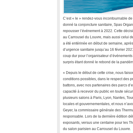
C’est « le » rendez-vous incontournable de l
donné la conjoncture sanitaire, Spas Organ
repousser l’événement à 2022. Cette décisio
au Carrousel du Louvre, mais aussi celui de
a été entérinée en début de semaine, après
d’urgence sanitaire jusqu’au 16 février 20
coup dur pour l’organisateur d’événements 
surpris étant donné le rebond de la pandém
« Depuis le début de cette crise, nous faiso
conditions possibles, dans le respect des p
battons, avec nos partenaires des parcs d’ex
capacité à recevoir du public en toute séc
plusieurs salons à Paris, Lyon, Nantes, To
locales et gouvernementales, et nous n’avon
Geyer, la commissaire générale des Therma
responsable. Lors de la dernière édition d
exposants, versus une centaine pour les The
du salon parisien au Carrousel du Louvre.