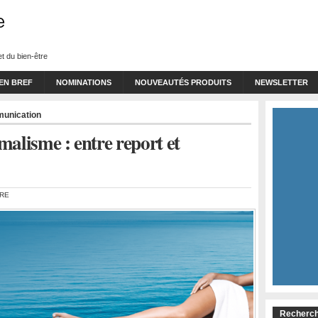
t du bien-être
 EN BREF
NOMINATIONS
NOUVEAUTÉS PRODUITS
NEWSLETTER
munication
malisme : entre report et
IRE
Recherch