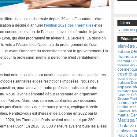
a filière thalasso et thermale depuis 39 ans. Et pourtant : étant
Liens
isation a décidé d’annuler
l’édition 2021 des Thermalies
et de
BienFaits 
n concerne le salon de Paris, qui devait se dérouler fin janvier
 Lyon, qui était programmé fin février à La Sucrière. La décision
Étiquette
 le vote à l’Assemblée Nationale du prolongement de l’état
bien-être
ce
21 – et avant l’annonce du reconfinement par le gouvernement. Un
thalasso
thalasso
c
et pour la profession, même si personne n’est véritablement
thermal
cen
ie.
thermoludiqu
cosmetiqu
cosmétiqu
ns tout notre possible pour ouvrir nos salons dans les meilleures
cosmétique
rotocoles sanitaires et des restrictions imposées. Nous nous
thalasso
Dee
espace bi
position, pour faire valoir notre professionnalisme et notre
formation
for
urité. Nous l’avons démontré début septembre en organisant
Gilles de Fré
Groupe Phel
urs et Poitiers. Mais nous sommes confrontés aux décisions
hammam
H
s pas d’autre choix que de nous y plier », explique Karelle
institut
Jean
Gauthier
Jea
lies. Rendez-vous est d’ores et déjà donné en 2022 par la
martial De
Medispa
ébut 2020, les Thermalies Paris avaient réuni quelque 280
Thalasso
rmalies Lyon. En 2018, 30 000 visiteurs avaient foulé les allées
professionn
Raulic
Six 