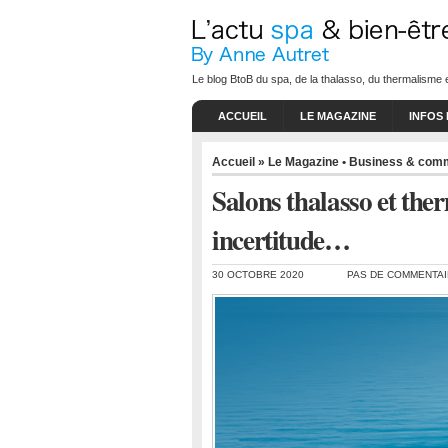
Le blog BtoB du spa, de la thalasso, du thermalisme e
ACCUEIL
LE MAGAZINE
INFOS
Accueil
»
Le Magazine • Business & com
Salons thalasso et ther
incertitude…
30 OCTOBRE 2020
PAS DE COMMENTA