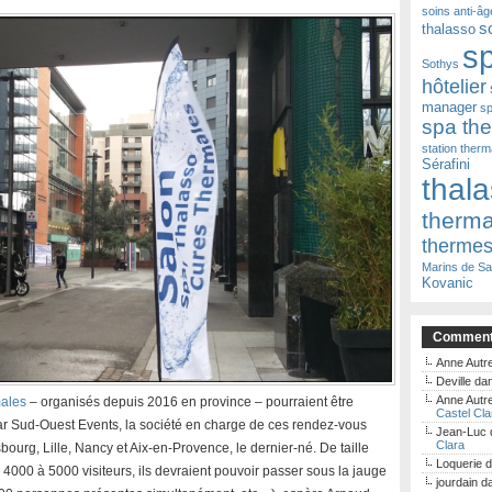
soins anti-âg
s
thalasso
s
Sothys
hôtelier
manager
sp
spa th
station therm
Sérafini
thal
therm
therme
Marins de Sa
Kovanic
Commenta
Anne Autre
Deville
da
Anne Autre
ales
– organisés depuis 2016 en province – pourraient être
Castel Cla
par Sud-Ouest Events, la société en charge de ces rendez-vous
Jean-Luc
Clara
ourg, Lille, Nancy et Aix-en-Provence, le dernier-né. De taille
Loquerie
d
 4000 à 5000 visiteurs, ils devraient pouvoir passer sous la jauge
jourdain
d