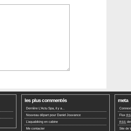
les plus commentés
meta
Derrière L'Actu Spa, il y a...
Connex
Nouveau départ pour Daniel Jouvance
Flux
RS
L’aquabiking en cabine
de
RSS
Me contacter
Site de