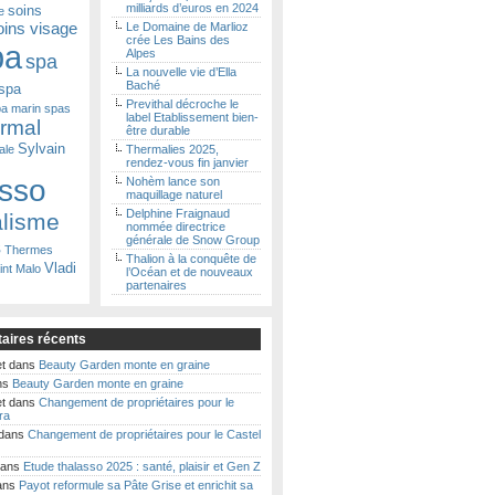
milliards d’euros en 2024
soins
e
oins visage
Le Domaine de Marlioz
crée Les Bains des
pa
Alpes
spa
La nouvelle vie d’Ella
Baché
spa
Previthal décroche le
a marin
spas
label Etablissement bien-
ermal
être durable
Sylvain
ale
Thermalies 2025,
rendez-vous fin janvier
asso
Nohèm lance son
maquillage naturel
Delphine Fraignaud
alisme
nommée directrice
générale de Snow Group
s
Thermes
Thalion à la conquête de
Vladi
int Malo
l’Océan et de nouveaux
partenaires
ires récents
t
dans
Beauty Garden monte en graine
ns
Beauty Garden monte en graine
t
dans
Changement de propriétaires pour le
ra
dans
Changement de propriétaires pour le Castel
ans
Etude thalasso 2025 : santé, plaisir et Gen Z
ans
Payot reformule sa Pâte Grise et enrichit sa