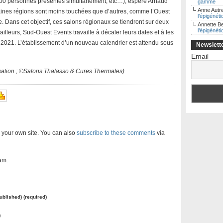
(1000 personnes présentes simultanément, etc…), espère Arnaud
gamme
Anne Autre
aines régions sont moins touchées que d’autres, comme l’Ouest
l’épigénét
. Dans cet objectif, ces salons régionaux se tiendront sur deux
Annette B
l’épigénét
illeurs, Sud-Ouest Events travaille à décaler leurs dates et à les
il 2021. L’établissement d’un nouveau calendrier est attendu sous
Newslett
Email
isation ; ©Salons Thalasso & Cures Thermales)
 your own site. You can also
subscribe to these comments
via
am.
published) (required)
)