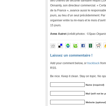
des critères de sécurité sanitaire requis 
Onnainty, son directeur commercial. « Cert
de la France », avance aussi le responsable
jours, au lieu d’un seul précédemment. Par a
organiser entre la mi-mars et le mois d’avr
15 jours.
Anne Autret
(crédit photos : ©Spas Organ
Laissez un commentaire !
Add your comment below, or
trackback
from
RSS.
Be nice. Keep it clean. Stay on topic. No sp
Name (required)
Mail (will not be 
Website (optional