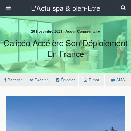
L'Actu spa & bien-Etre
26 Novembre 2021 • Aucun Commentaire
Calicéo Accélère Son Déploiement
En France
Partager
Tweeter
Épingler
E-mail
SMS