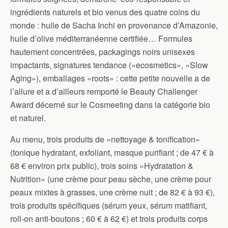
ingrédients naturels et bio venus des quatre coins du
monde : huile de Sacha Inchi en provenance d’Amazonie,
huile d’olive méditerranéenne certifiée… Formules
hautement concentrées, packagings noirs unisexes
impactants, signatures tendance («ecosmetics», «Slow
Aging»), emballages «roots» : cette petite nouvelle a de
l’allure et a d’ailleurs remporté le Beauty Challenger
Award décerné sur le Cosmeeting dans la catégorie bio
et naturel.
Au menu, trois produits de «nettoyage & tonification»
(tonique hydratant, exfoliant, masque purifiant ; de 47 € à
68 € environ prix public), trois soins «Hydratation &
Nutrition» (une crème pour peau sèche, une crème pour
peaux mixtes à grasses, une crème nuit ; de 82 € à 93 €),
trois produits spécifiques (sérum yeux, sérum matifiant,
roll-on anti-boutons ; 60 € à 62 €) et trois produits corps