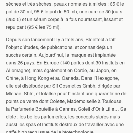
sèches et très sèches, peaux normales à mixtes ; 65 € le
pot de 30 ml, 95 € le pot de 50 ml), une cure de 30 jours
(250 €) et un sérum corps à la fois nourrissant, lissant et
repulpant (95 € les 75 ml).
Depuis son lancement il y a trois ans, Bioeffect a fait
l’objet d’études, de publications, et connait déjà un
succès certain. Aujourd’hui, la marque est implantée
dans 26 pays. En Europe (140 portes dont 30 instituts en
Allemagne), mais également en Corée, au Japon, en
Chine, à Hong Kong et au Canada. Dans l’Hexagone,
elle est distribuée par Sif Cosmetics Gmbh, dirigée par
Michael Shin, et totalise pour l’instant une quarantaine de
points de vente dont Colette, Mademoiselle à Toulouse,
la Parfumerie Bouteille à Cannes, Soleil d’Or à Lille… Sa
cible : les belles parfumeries, les concepts stores mais
aussi les spas et instituts désireux de travailler avec une
griffe high tech issue de la biotechnologie.