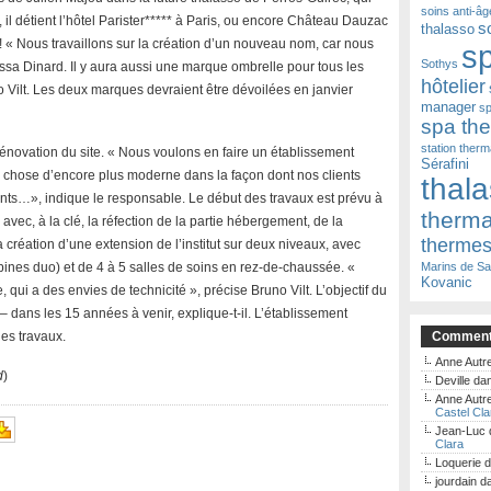
soins anti-âg
, il détient l’hôtel Parister***** à Paris, ou encore Château Dauzac
s
thalasso
! « Nous travaillons sur la création d’un nouveau nom, car nous
s
Sothys
sa Dinard. Il y aura aussi une marque ombrelle pour tous les
hôtelier
 Vilt. Les deux marques devraient être dévoilées en janvier
manager
sp
spa th
station therm
 rénovation du site. « Nous voulons en faire un établissement
Sérafini
 chose d’encore plus moderne dans la façon dont nos clients
thal
ants…», indique le responsable. Le début des travaux est prévu à
therm
avec, à la clé, la réfection de la partie hébergement, de la
therme
 création d’une extension de l’institut sur deux niveaux, avec
nes duo) et de 4 à 5 salles de soins en rez-de-chaussée. «
Marins de Sa
Kovanic
qui a des envies de technicité », précise Bruno Vilt. L’objectif du
e – dans les 15 années à venir, explique-t-il. L’établissement
es travaux.
Commenta
Anne Autre
d
)
Deville
da
Anne Autre
Castel Cla
Jean-Luc
Clara
Loquerie
d
jourdain
d