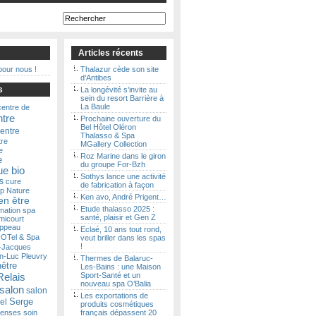
Articles récents
pour nous !
Thalazur cède son site
d’Antibes
s
La longévité s’invite au
sein du resort Barrière à
La Baule
centre de
ntre
Prochaine ouverture du
Bel Hôtel Oléron
entre
Thalasso & Spa
tre
MGallery Collection
e
Roz Marine dans le giron
e
du groupe For-Bzh
e bio
Sothys lance une activité
s
cure
de fabrication à façon
p Nature
Ken avo, André Prigent…
en être
Etude thalasso 2025 :
mation spa
santé, plaisir et Gen Z
micourt
ippeau
Eclaé, 10 ans tout rond,
OTel & Spa
veut briller dans les spas
!
-Jacques
n-Luc Pleuvry
Thermes de Balaruc-
nêtre
Les-Bains : une Maison
Relais
Sport-Santé et un
nouveau spa O’Balia
salon
salon
Les exportations de
Serge
el
produits cosmétiques
Senses
soin
français dépassent 20