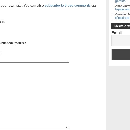
gamme
 your own site. You can also
subscribe to these comments
via
Anne Autre
l’épigénét
Annette B
l’épigénét
am.
Newslett
Email
published) (required)
)