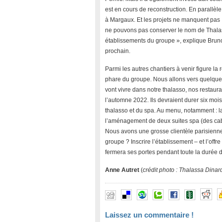
est en cours de reconstruction. En parallèle
à Margaux. Et les projets ne manquent pas 
ne pouvons pas conserver le nom de Thalas
établissements du groupe », explique Bruno
prochain.
Parmi les autres chantiers à venir figure la
phare du groupe. Nous allons vers quelque
vont vivre dans notre thalasso, nos restaur
l’automne 2022. Ils devraient durer six mois 
thalasso et du spa. Au menu, notamment : la
l’aménagement de deux suites spa (des cabi
Nous avons une grosse clientèle parisienne, 
groupe ? Inscrire l’établissement – et l’offr
fermera ses portes pendant toute la durée d
Anne Autret
(
crédit photo : Thalassa Dinar
Laissez un commentaire !