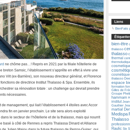
Liens
BienFaits 
Étiquette
bien-être
ce
thalasso
thalasso
c
thermal
cen
thermoludiqu
ard
ne chôme pas…! Repris en 2021 par la filiale hôtellerie de
cosmetiqu
cosmétiqu
upe breton Samsic, l’établissement s’apprête en effet à vivre une
cosmétique
runo Vilt (ex-Barrière), son nouveau directeur général, et Florence
thalasso
Dee
espace bi
onctions de directrice Institut Thalasso & Spa. Ensemble, ils
formation
for
hestrer sa rénovation totale : un challenge qui devrait prendre
Gilles de Fré
Groupe Phel
ents nécessaires.
hammam
H
institut
Jean
t de management, qui liait l’établissement 4 étoiles avec Accor
Gauthier
Jea
martial De
ra fin en janvier prochain. Le site sera alors exploité
Medispa
ns le secteur de l’hôtellerie et de la thalasso, mais qui nourrit
Thalasso
oupe basé à côté de Rennes a repris Thalassa Dinard et Alliance
professionn
Raulic
Six 
és de Julien Majou dans la future thalasso de Perros-Guirec, qui