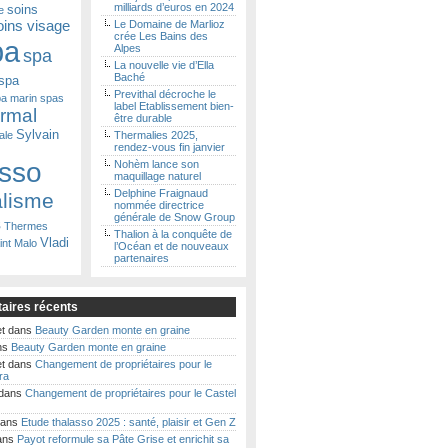
milliards d’euros en 2024
soins
e
oins visage
Le Domaine de Marlioz
crée Les Bains des
pa
Alpes
spa
La nouvelle vie d’Ella
Baché
spa
Previthal décroche le
a marin
spas
label Etablissement bien-
ermal
être durable
Sylvain
ale
Thermalies 2025,
rendez-vous fin janvier
asso
Nohèm lance son
maquillage naturel
Delphine Fraignaud
alisme
nommée directrice
générale de Snow Group
s
Thermes
Thalion à la conquête de
Vladi
int Malo
l’Océan et de nouveaux
partenaires
ires récents
t
dans
Beauty Garden monte en graine
ns
Beauty Garden monte en graine
t
dans
Changement de propriétaires pour le
ra
dans
Changement de propriétaires pour le Castel
ans
Etude thalasso 2025 : santé, plaisir et Gen Z
ans
Payot reformule sa Pâte Grise et enrichit sa