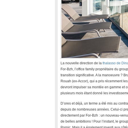
La nouvelle direction de la
thalasso de Din
For-Bzh, l’office family propriétaire du gro
transition significative. A la manoeuvre ? B
Rouah (ex-Accor), qui a pris récemment les f
devront impulser sa montée en gamme et orc
plusieurs mois étant donné les investissem
D’ores et déjà, un terme a été mis au contra
depuis de nombreuses années. Celui-ci prend
directement par For-Bzh : un nouveau-venu da
de belles ambitions ! Pour l’instant, le gr
Pornic. Mais il a également investi aux côt