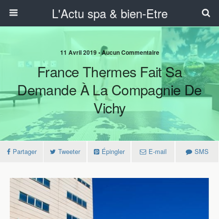
L'Actu spa & bien-Etre
11 Avril 2019 • Aucun Commentaire
France Thermes Fait Sa
Demande À La Compagnie De
Vichy
Partager
Tweeter
Épingler
E-mail
SMS